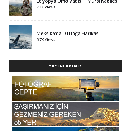
Etiyopya Omo Vadisi – Mursi Kabilesi
7.1K Views
Meksika’da 10 Doğa Harikası
6.7K Views
YAYINLARIMIZ